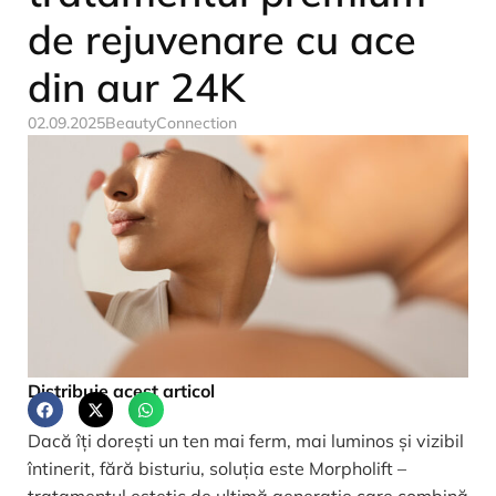
de rejuvenare cu ace
din aur 24K
02.09.2025
BeautyConnection
Distribuie acest articol
Dacă îți dorești un ten mai ferm, mai luminos și vizibil
întinerit, fără bisturiu, soluția este Morpholift –
tratamentul estetic de ultimă generație care combină