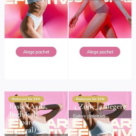
Alege pachet
Alege pachet
Reducere De 33%
Reducere De 33%
Basic (Axila,
4 Zone la alegere
Inghinal,
Epilare definitivă
Picioare
integral)