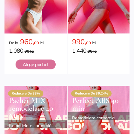
960,
990,
De la
00
lei
00
lei
1.080,
1.440,
00 lei
00 lei
Alege pachet
Reducere De 33%
Reducere De 36,24%
Pachet MIX
Perfect ABS 40
remodelare 40
min
MIN
Remodelare corporală
Remodelare corporală