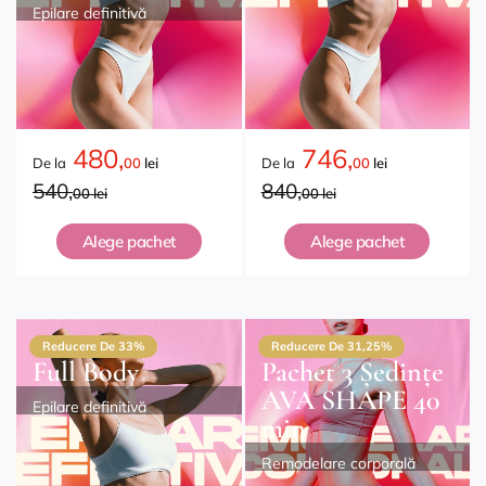
Epilare definitivă
480,
746,
De la
00
lei
De la
00
lei
540,
840,
00 lei
00 lei
Alege pachet
Alege pachet
Reducere De 33%
Reducere De 31,25%
Full Body
Pachet 3 Ședințe
AVA SHAPE 40
Epilare definitivă
min
Remodelare corporală