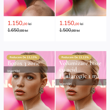
1.150,
1.150,
00
lei
00
lei
1.650,
1.500,
00 lei
00 lei
Reducere De 13,13%
Reducere De 13,13%
Botox 3 zone
Volumizare buze
cu acid
Injectări
Hialuronic 1 ml
Injectări