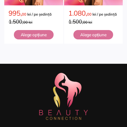
995,
1.080,
00
lei / pe ședință
00
lei / pe ședință
1.500,
1.500,
00 lei
00 lei
Alege opțiune
Alege opțiune