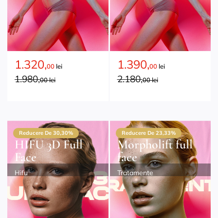
1.320,
1.390,
00
lei
00
lei
1.980,
2.180,
00 lei
00 lei
Reducere De 30,30%
Reducere De 23,33%
HIFU 3D Full
Morpholift full
Face
face
Hifu
Tratamente