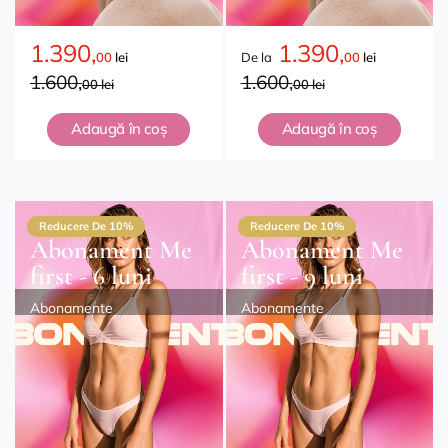
1.390,
1.390,
00
lei
De la
00
lei
1.600,
1.600,
00 lei
00 lei
Adaugă în coș
Adaugă în coș
Reducere De 10%
Reducere De 10%
Abonament Me
Abonament Me
first - 6 luni
first - 9 luni
Abonamente
Abonamente