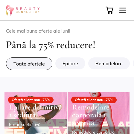
Cele mai bune oferte ale lunii
Până la 75% reducere!
Epilare
Remodelare
Toate ofertele
Ofertă client nou -75%
Ofertă client nou -75%
Epilare definitivă
Remodelare
1 ședință
corporală 1
ședință
Epilare definitivă
Remodelare corporală